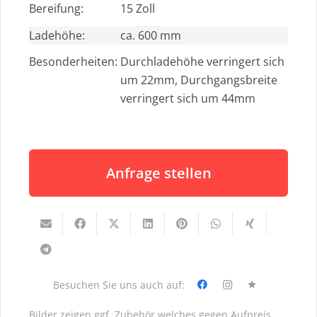
Bereifung:
15 Zoll
Ladehöhe:
ca. 600 mm
Besonderheiten:
Durchladehöhe verringert sich
um 22mm, Durchgangsbreite
verringert sich um 44mm
Anfrage stellen
Besuchen Sie uns auch auf:
star
Bilder zeigen ggf. Zubehör welches gegen Aufpreis