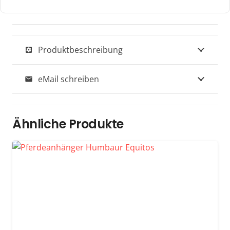
Produktbeschreibung
settings_applications
eMail schreiben
mail
Ähnliche Produkte