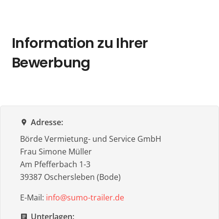
Information zu Ihrer
Bewerbung
Adresse:
location_pin
Börde Vermietung- und Service GmbH
Frau Simone Müller
Am Pfefferbach 1-3
39387 Oschersleben (Bode)
E-Mail:
info@sumo-trailer.de
Unterlagen:
article