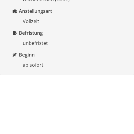
Anstellungsart
work_history
Vollzeit
Befristung
edit_document
unbefristet
Beginn
rocket_launch
ab sofort