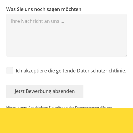
Was Sie uns noch sagen möchten
Ich akzeptiere die geltende Datenschutzrichtlinie.
Jetzt Bewerbung absenden
Hinweis zum Abschicken: Sie müssen der Datenschutzerklärung
zustimmen. Ohne Zustimmung lässt sich das Formular nicht versenden.
Mit dem Absenden dieses Formulars willige ich darin ein, dass die Börde